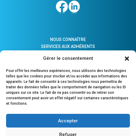
NOUS CONNAÎTRE
SERVICES AUX ADHÉRENTS
ACTUALITÉS
Gérer le consentement
ADHÉSION
LIENS PRATIQUES
Pour offrir les meilleures expériences, nous utilisons des technologies
COMPTES MAJEURS PROTÉGÉS
telles que les cookies pour stocker et/ou accéder aux informations des
appareils. Le fait de consentir à ces technologies nous permettra de
traiter des données telles que le comportement de navigation ou les ID
uniques sur ce site. Le fait de ne pas consentir ou de retirer son
consentement peut avoir un effet négatif sur certaines caractéristiques
POURQUOI ADHÉRER ?
et fonctions.
OUTILS DE PILOTAGE
OUTILS DE GESTION
Accepter
PARTENAIRE DE LA PROFESSION COMPTABLE
Refuser