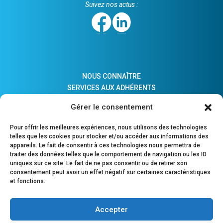
Suivez nos actus :
NOUS CONNAÎTRE
SERVICES AUX ADHÉRENTS
ACTUALITÉS
Gérer le consentement
ADHÉSION
LIENS PRATIQUES
Pour offrir les meilleures expériences, nous utilisons des technologies
COMPTES MAJEURS PROTÉGÉS
telles que les cookies pour stocker et/ou accéder aux informations des
appareils. Le fait de consentir à ces technologies nous permettra de
traiter des données telles que le comportement de navigation ou les ID
uniques sur ce site. Le fait de ne pas consentir ou de retirer son
consentement peut avoir un effet négatif sur certaines caractéristiques
POURQUOI ADHÉRER ?
et fonctions.
OUTILS DE PILOTAGE
OUTILS DE GESTION
Accepter
PARTENAIRE DE LA PROFESSION COMPTABLE