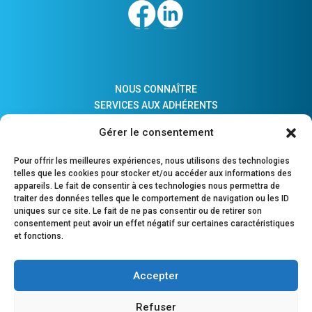
NOUS CONNAÎTRE
SERVICES AUX ADHÉRENTS
ACTUALITÉS
Gérer le consentement
ADHÉSION
LIENS PRATIQUES
Pour offrir les meilleures expériences, nous utilisons des technologies
COMPTES MAJEURS PROTÉGÉS
telles que les cookies pour stocker et/ou accéder aux informations des
appareils. Le fait de consentir à ces technologies nous permettra de
traiter des données telles que le comportement de navigation ou les ID
uniques sur ce site. Le fait de ne pas consentir ou de retirer son
consentement peut avoir un effet négatif sur certaines caractéristiques
POURQUOI ADHÉRER ?
et fonctions.
OUTILS DE PILOTAGE
OUTILS DE GESTION
Accepter
PARTENAIRE DE LA PROFESSION COMPTABLE
Refuser