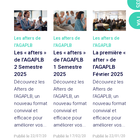
203
TV
Les afters de
Les afters de
Les afters de
l'AGAPLB
l'AGAPLB
l'AGAPLB
Les « afters »
Les « afters »
La première «
de l’AGAPLB
de l’AGAPLB
after » de
2 Semestre
1 Semestre
l’AGAPLB
2025
2025
Février 2025
Découvrez les
Découvrez les
Découvrez les
Afters de
Afters de
Afters de
l’AGAPLB, un
l’AGAPLB, un
l’AGAPLB, un
nouveau format
nouveau format
nouveau format
convivial et
convivial et
convivial et
efficace pour
efficace pour
efficace pour
améliorer vos...
améliorer vos...
améliorer vos...
22/07/2025
17/02/2025
22/01/2025